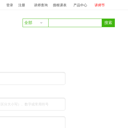
红
中标：
彭永红
商务礼仪
投标：
庞丽
澜珊
中标：
澜珊
服务质
登录
注册
讲师查询
搜根课表
产品中心
讲师节
全部
文（区分大小写）、数字或常用符号