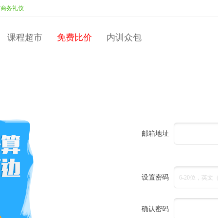
商务礼仪
投标：
韩丽
李默
中标：
李默
校园人转变为职场人
投标：
彭永
课程超市
免费比价
内训众包
邮箱地址
设置密码
6-20位，英
确认密码